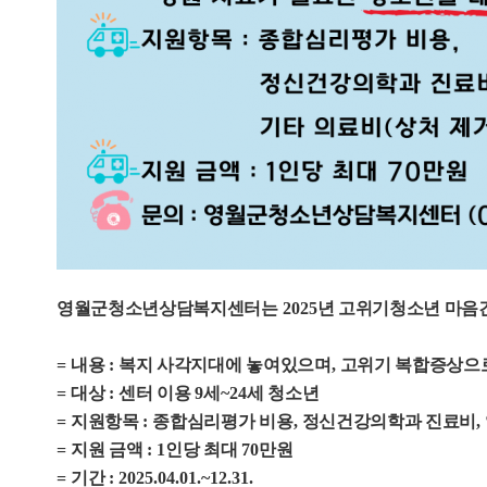
영월군청소년상담복지센터는
2025
년 고위기청소년 마음
=
내용
:
복지 사각지대에 놓여있으며
,
고위기 복합증상으로
=
대상
:
센터 이용
9
세
~24
세 청소년
=
지원항목
:
종합심리평가 비용
,
정신건강의학과 진료비
,
=
지원 금액
: 1
인당 최대
70
만원
=
기간
: 2025.04.01.~12.31.