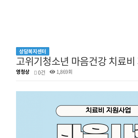
상담복지센터
고위기청소년 마음건강 치료비 
영청상
1,869회
0건