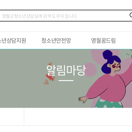
소년상담지원
청소년안전망
영월꿈드림
알림마당