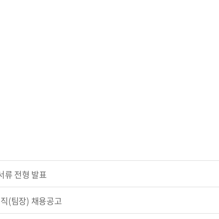
서류 전형 발표
력직(팀장) 채용공고