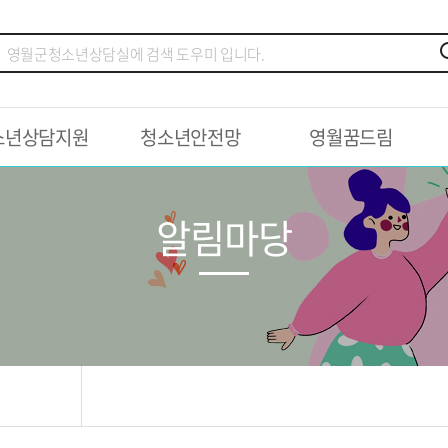
소년상담지원
청소년안전망
영월꿈드림
알림마당