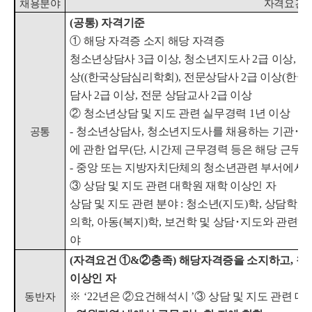
채용분야
자격요건
(
공통
)
자격기준
①
해당 자격증 소지 해당 자격증
청소년상담사
3
급 이상
,
청소년지도사
2
급 이상
,
사
상
((
한국상담심리학회
),
전문상담사
2
급 이상
(
한국
담사
2
급 이상
,
전문 상담교사
2
급 이상
②
청소년상담 및 지도 관련 실무경력
1
년 이상
-
청소년상담사
,
청소년지도사를 채용하는 기관
･
단
공통
에 관한 업무
(
단
,
시간제 근무경력 등은 해당 근무
-
중앙 또는 지방자치단체의 청소년관련 부서에서 정
③
상담 및 지도 관련 대학원 재학 이상인 자
상담 및 지도 관련 분야
:
청소년
(
지도
)
학
,
상담학
,
의학
,
아동
(
복지
)
학
,
보건학 및 상담
･
지도와 관련하
야
(
자격요건
①
&
②
충족
)
해당자격증을 소지하고
,
청
이상인 자
※
‘22
년은
②
요건해석시
’
③
상담 및 지도 관련 
동반자