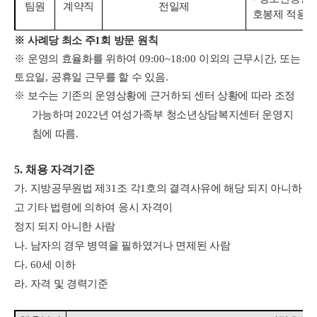
팀원
계약직
전일제
호봉제 적용
※
사례당 최소 주
1
회 방문 원칙
※
운영의 효율화를 위하여
09:00~18:00
이외의 근무시간
,
또는
토요일
,
공휴일 근무를 할 수 있음
.
※
보수는 기존의 운영상황에 근거하되 센터 상황에 따라 조정
가능하며
2022
년 여성가족부 청소년상담복지센터 운영지
침에 따름
.
5.
채용 자격기준
가
.
지방공무원법 제
31
조 각
1
호의 결격사유에 해당 되지 아니하
고 기타 법령에 의하여 응시 자격이
정지 되지 아니한 사람
나
.
남자의 경우 병역을 필하였거나 면제된 사람
다
. 60
세 이하
라
.
자격 및 경력기준