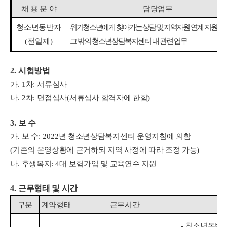
채 용 분 야
담당업무
청소년동반자
위기청소년에게 찾아가는 상담 및 지역자원 연계 지원 업
(
전일제
)
그 밖의 청소년상담복지센터 내 관련 업무
2.
시험방법
가
. 1
차
:
서류심사
나
. 2
차
:
면접심사
(
서류심사 합격자에 한함
)
3.
보 수
가
.
보 수
: 2022
년 청소년상담복지센터 운영지침에 의함
(
기존의 운영상황에 근거하되 지역 사정에 따라 조정 가능
)
나
.
후생복지
: 4
대 보험가입 및 교육연수 지원
4.
근무형태 및 시간
구분
계약형태
근무시간
-
청소년동반자