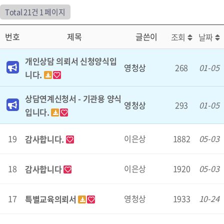
Total 21건
1 페이지
번호
제목
글쓴이
조회
날짜
개인상담 의뢰서 신청양식입
영청상
268
01-05
니다.
상담연계신청서 - 기관용 양식
영청상
293
01-05
입니다.
19
이은상
1882
05-03
감사합니다.
18
이은상
1920
05-03
감사합니다
17
영청상
1933
10-24
특별교육의뢰서