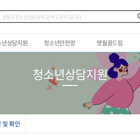
소년상담지원
청소년안전망
영월꿈드림
청소년상담지원
 및 확인