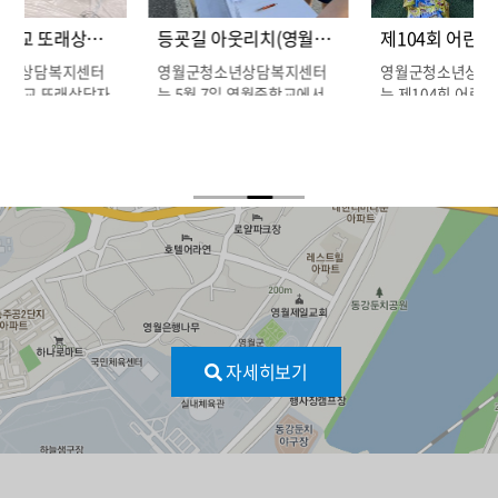
영월초등학교 또래상담 동아리지원 활동…
등굣길 아웃리치(영월중학교) 진행
소년상담복지센터
영월군청소년상담복지센터
영월군청소년상담
등학교 또래상담자
는 5월 7일 영월중학교에서
는 제104회 어린
대상으로 버터떡 만
등굣길 아웃리치를 진행하였
사에 참여하여 ‘스
습니다…
셔…
자세히보기