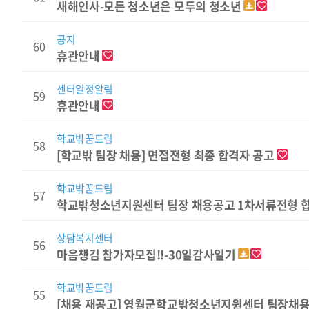
새해인사-모든 청소년은 모두의 청소년
공지
60
휴관안내
센터일정알림
59
휴관안내
학교밖꿈드림
58
[학교밖 팀장 채용] 면접전형 최종 합격자 공고
학교밖꿈드림
57
학교밖청소년지원센터 팀장 채용공고 1차서류전형 
상담복지센터
56
마음챙김 참가자모집!!-30일감사일기
학교밖꿈드림
55
[채용 재공고] 영월군학교밖청소년지원센터 팀장채