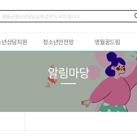
소년상담지원
청소년안전망
영월꿈드림
알림마당