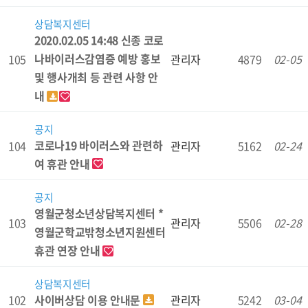
상담복지센터
2020.02.05 14:48 신종 코로
나바이러스감염증 예방 홍보
105
관리자
4879
02-05
및 행사개최 등 관련 사항 안
내
공지
코로나19 바이러스와 관련하
104
관리자
5162
02-24
여 휴관 안내
공지
영월군청소년상담복지센터 *
103
관리자
5506
02-28
영월군학교밖청소년지원센터
휴관 연장 안내
상담복지센터
사이버상담 이용 안내문
102
관리자
5242
03-04