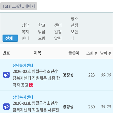
Total 114건
1 페이지
청소
상담
학교
센터
년정
복지
밖꿈
일정
보안
전체
센터
드림
알림
내
번호
제목
글쓴이
조회
날짜
상담복지센터
2026-02호 영월군청소년상
영청상
223
06-30
담복지센터 직원채용 최종 합
격자 공고
상담복지센터
2026-02호 영월군청소년상
영청상
230
06-29
담복지센터 직원채용 서류전