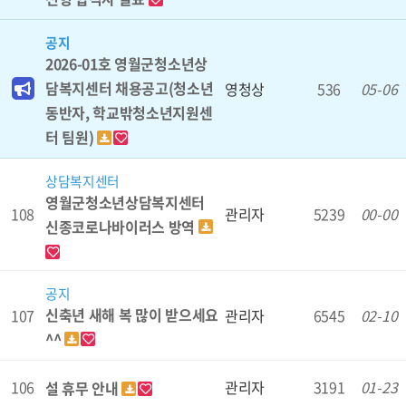
공지
2026-01호 영월군청소년상
담복지센터 채용공고(청소년
영청상
536
05-06
동반자, 학교밖청소년지원센
터 팀원)
상담복지센터
영월군청소년상담복지센터
108
관리자
5239
00-00
신종코로나바이러스 방역
공지
신축년 새해 복 많이 받으세요
107
관리자
6545
02-10
^^
106
관리자
3191
01-23
설 휴무 안내