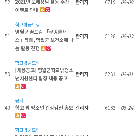
2021년 또래상담 활동 주간
52
관리자
6719
09-08
이벤트 안내
학교밖꿈드림
영월군 꿈드림 「쿠킹클래
51
관리자
5128
09-03
스」작품, 영월군 보건소에 나
눔 활동 진행
학교밖꿈드림
[채용공고] 영월군학교밖청소
50
관리자
5281
09-01
년지원센터 팀장 채용 공고
공지
학교 밖 청소년 건강검진 홍보
49
관리자
6163
08-24
학교밖꿈드림