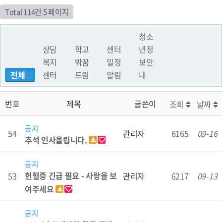
Total 114건
5 페이지
청소
상담
학교
센터
년정
복지
밖꿈
일정
보안
전체
센터
드림
알림
내
번호
제목
글쓴이
조회
날짜
공지
54
관리자
6165
09-16
추석 인사올립니다.
공지
헌혈증 긴급 필요 - 사랑을 보
53
관리자
6217
09-13
여주세요
공지