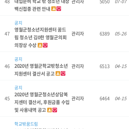
대입준비 학교 밖 청소년 대상
48
관리자
5050
07-07
백신접종 관련 안내
공지
영월군청소년지원센터 꿈드
47
관리자
6389
05-26
림 청소년 김0한 영월군의회
의장상 수상
공지
2020년 영월군학교밖청소년
46
관리자
6513
04-15
지원센터 결산서 공고
공지
2020년 영월군청소년상담복
45
관리자
6464
04-15
지센터 결산서, 후원금품 수입
및 사용내역 공고
학교밖꿈드림