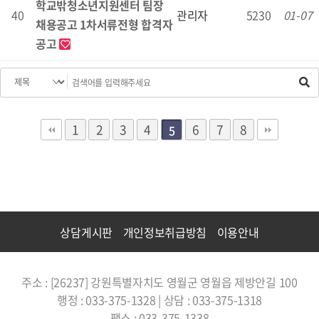
학교밖청소년지원센터 팀장
40
관리자
5230
01-07
채용공고 1차서류전형 합격자
공고
1
2
3
4
6
7
8
5
상담게시판
개인정보취급방침
이용안내
주소 : [26237] 강원특별자치도 영월군 영월읍 제방안길 100
행정 : 033-375-1328 | 상담 : 033-375-1318
팩스 : 033-375-1338