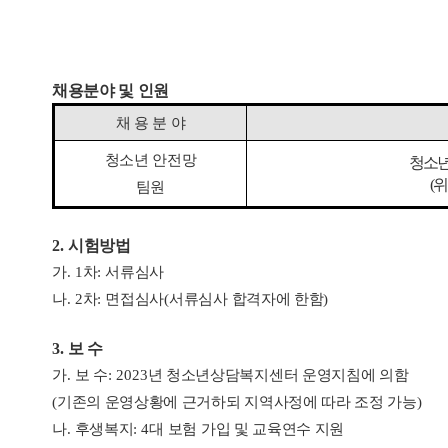
채용분야 및 인원
채 용 분 야
청소년 안전망
청소년
(
위
팀원
2.
시험방법
가
. 1
차
:
서류심사
나
. 2
차
:
면접심사
(
서류심사 합격자에 한함
)
3.
보 수
가
.
보 수
: 2023
년 청소년상담복지센터 운영지침에 의함
(
기존의 운영상황에 근거하되 지역사정에 따라 조정 가능
)
나
.
후생복지
: 4
대 보험 가입 및 교육연수 지원