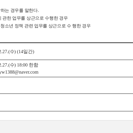
당하는 경우를 말한다
.
 관한 업무를 상근으로 수행한 경우
청소년 정책 관련 업무를 상근으로 수 행한 경우
.27.(
수
) (14
일간
)
.27.(
수
) 18:00
한함
yw1388@naver.com