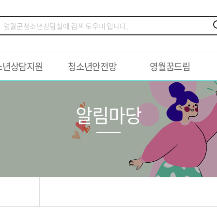
소년상담지원
청소년안전망
영월꿈드림
알림마당