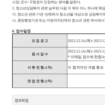
시장
･
군수
･
구청장이 인정하는 분야를 말한다
.
2.
청소년상담복지 관련 실무란 다음 각 목의 어느 하나에 해
가
.
청소년 관련 기관
･
단체에서 청소년을 대상으로 상담복지에
나
.
중앙행정기관 또는 지방자치단체의 청소년 관련 부서에서 
6.
접수일정
2023.12.14.(
목
)~2023.12
모 집 공 고
2023.12.14.(
목
)~2023.12
원 서 접 수
*
이메일 접수에 한함
k
※
합격자만 개별 통보
서 류 전 형
(1
차
)
면 접 전 형
(2
차
)
첨부파일