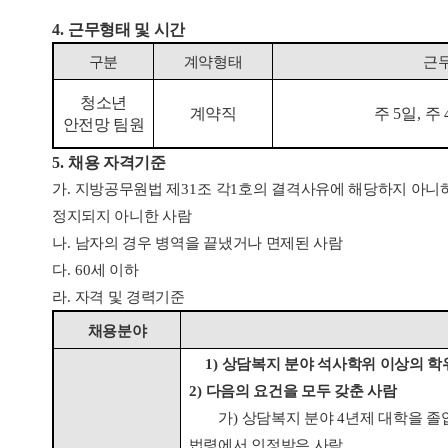
4.
근무형태 및 시간
구분
계약형태
근
청소년
계약직
주
5
일
,
주
안전망 팀원
5.
채용 자격기준
가
.
지방공무원법 제
31
조 각
1
호의 결격사유에 해당하지 아니하
정지되지 아니한 사람
나
.
남자의 경우 병역을 끝냈거나 면제된 사람
다
. 60
세 이하
라
.
자격 및 경력기준
채용분야
1)
상담복지 분야 석사학위 이상의 학
2)
다음의 요건을 모두 갖춘 사람
가
)
상담복지 분야
4
년제 대학을 졸
법령에서 인정받은 사람