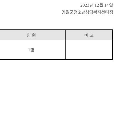
2023
년
12
월
14
일
영월군청소년상담복지센터장
인 원
비 고
1
명