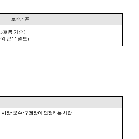
보수기준
원
3
호봉 기준
)
외 근무 별도
)
 시장
･
군수
･
구청장이 인정하는 사람