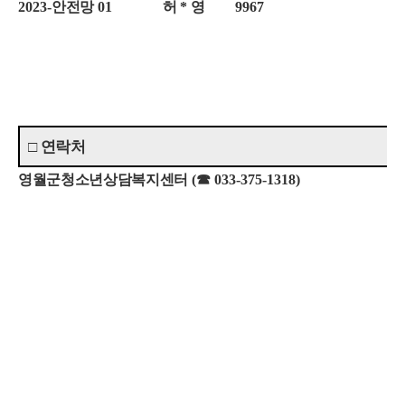
2023-
안전망
01
허
*
영
9967
□
연락처
영월군청소년상담복지센터
(
☎
033-375-1318)