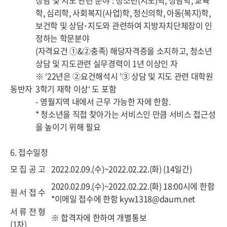
상담 및 지도 관련 분야 : 청소년(지도)학, 상담학, 교육
학, 심리학, 사회복지(사업)학, 정신의학, 아동(복지)학,
보건학 및 상담･지도와 관련하여 지방자치단체장이 인
정하는 학문분야
(자격요건 ①&②충족) 해당자격증을 소지하고, 청소년
상담 및 지도관련 실무경력이 1년 이상인 자
※ ‘22년은 ②요건해석시 ’③ 상담 및 지도 관련 대학원
동반자
3학기 재학 이상‘ 도 포함
- 영월지역 내에서 근무 가능한 자에 한함.
* 청소년을 직접 찾아가는 서비스인 만큼 서비스 접근성
을 높이기 위해 필요
6. 접수일정
모 집 공 고
2022.02.09.(수)~2022.02.22.(화) (14일간)
2020.02.09.(수)~2022.02.22.(화) 18:00시에 한함
원 서 접 수
*이메일 접수에 한함 kyw1318@daum.net
서 류 전 형
※ 합격자에 한하여 개별통보
(1차)