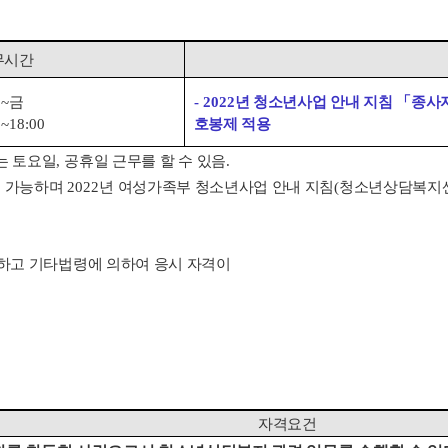
무시간
월
~
금
- 2022
년 청소년사업 안내 지침
「
종사
0~18:00
호봉제 적용
는 토요일
,
공휴일 근무를 할 수 있음
.
정 가능하며
2022
년 여성가족부 청소년사업 안내 지침
(
청소년상담복지
하고 기타법령에 의하여 응시 자격이
자격요건