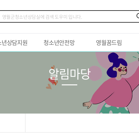
소년상담지원
청소년안전망
영월꿈드림
알림마당