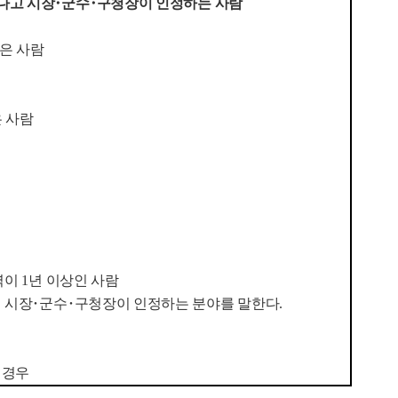
다고 시장
･
군수
･
구청장이 인정하는 사람
은 사람
 사람
력이
1
년 이상인 사람
 시장
･
군수
･
구청장이 인정하는 분야를 말한다
.
 경우