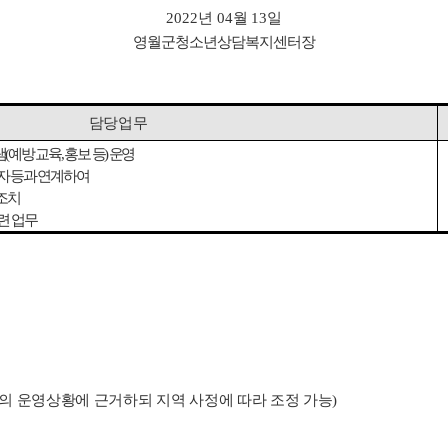
2022
년
04
월
13
일
영월군청소년상담복지센터장
담당업무
램
(
예방 교육
,
홍보 등
)
운영
자 등과 연계하여
 조치
련 업무
의 운영상황에 근거하되 지역 사정에 따라 조정 가능
)