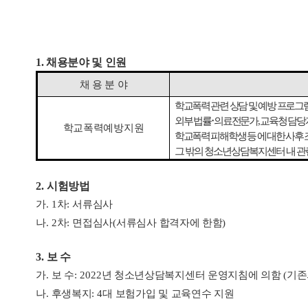
1. 채용분야 및 인원
채 용 분 야
학교폭력 관련 상담 및 예방 프로그
외부 법률
･
의료전문가
,
교육청 담당
학교폭력예방지원
학교폭력 피해학생 등 에 대한 사후
그 밖의 청소년상담복지센터 내 관
2.
시험방법
가
. 1
차
:
서류심사
나
. 2
차
:
면접심사
(
서류심사 합격자에 한함
)
3.
보 수
가
.
보 수
: 2022
년 청소년상담복지센터 운영지침에 의함
(
기존
나
.
후생복지
: 4
대 보험가입 및 교육연수 지원