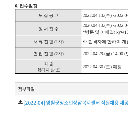
6.
접수일정
2022.04.13.(
수
)~2022.04
모 집 공 고
2020.04.13.(
수
)~2022.04
원 서 접 수
*
방문 및 이메일
( kyw1
※
합격자에 한하여 개
서 류 전 형
(1
차
)
2022.04.29.(
금
) 14:00 (
면 접 전 형
(2
차
)
최 종
2022.04.30.(
토
)
예정
합격자 발 표
첨부파일
[2022-04] 영월군청소년상담복지센터 직원채용 