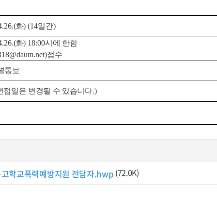
.26.(
화
) (14
일간
)
.26.(
화
) 18:00
시에 한함
318@daum.net)
접수
별통보
면접일은 변경될 수 있습니다
.)
(72.0K)
재공고학교폭력예방지원 전담자.hwp