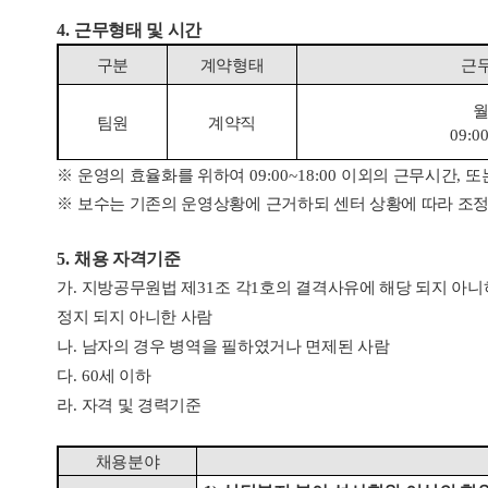
4.
근무형태 및 시간
구분
계약형태
근
팀원
계약직
09:0
※
운영의 효율화를 위하여
09:00~18:00
이외의 근무시간
,
또
※
보수는 기존의 운영상황에 근거하되 센터 상황에 따라 조
5.
채용 자격기준
가
.
지방공무원법 제
31
조 각
1
호의 결격사유에 해당 되지 아니
정지 되지 아니한 사람
나
.
남자의 경우 병역을 필하였거나 면제된 사람
다
. 60
세 이하
라
.
자격 및 경력기준
채용분야