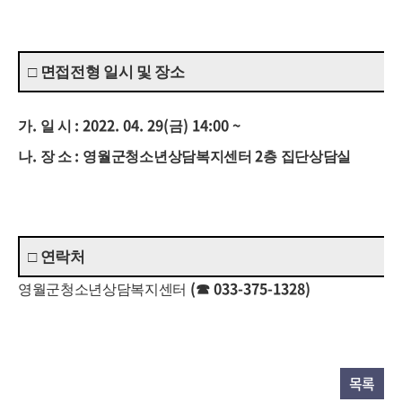
□
면접전형 일시 및 장소
.
: 2022. 04. 29(
) 14:00 ~
가
일 시
금
.
:
2
나
장 소
영월군청소년상담복지센터
층 집단상담실
□
연락처
(
033-375-1328)
영월군청소년상담복지센터
☎
목록