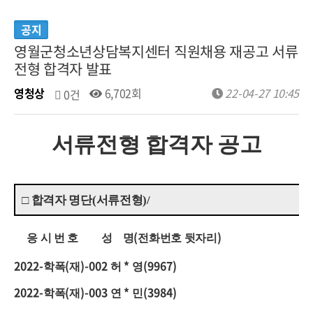
공지
영월군청소년상담복지센터 직원채용 재공고 서류
전형 합격자 발표
영청상
6,702회
22-04-27 10:45
0건
서류전형 합격자 공고
□
합격자 명단
(
서류전형
)/
(
)
응 시 번 호 성 명
전화번호 뒷자리
2022-
(
)-002
*
(9967)
학폭
재
허
영
2022-
(
)-003
*
(3984)
학폭
재
연
민