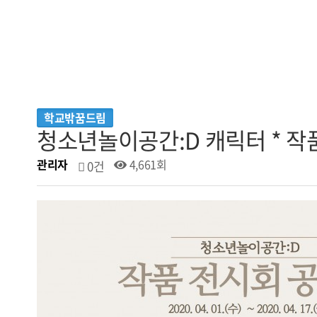
학교밖꿈드림
청소년놀이공간:D 캐릭터 * 작
관리자
4,661회
0건