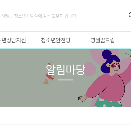
소년상담지원
청소년안전망
영월꿈드림
알림마당