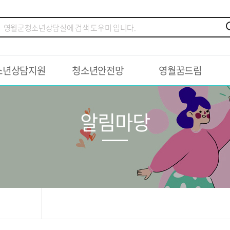
소년상담지원
청소년안전망
영월꿈드림
알림마당