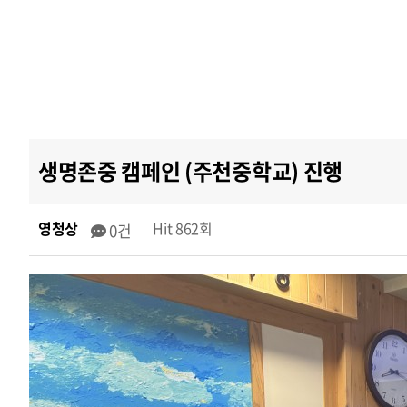
생명존중 캠페인 (주천중학교) 진행
영청상
Hit 862회
0건