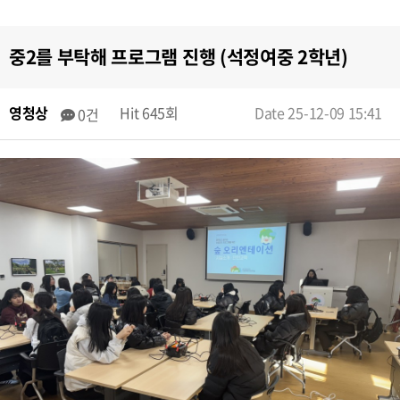
중2를 부탁해 프로그램 진행 (석정여중 2학년)
영청상
Hit 645회
Date 25-12-09 15:41
0건