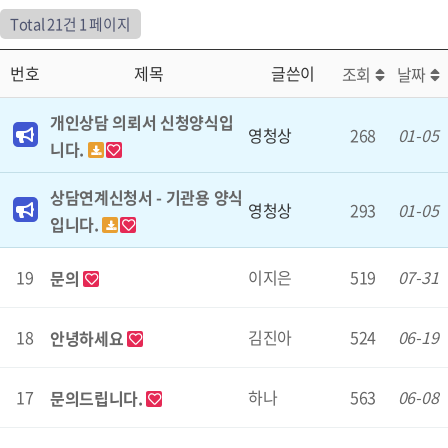
Total 21건
1 페이지
번호
제목
글쓴이
조회
날짜
개인상담 의뢰서 신청양식입
영청상
268
01-05
니다.
상담연계신청서 - 기관용 양식
영청상
293
01-05
입니다.
19
이지은
519
07-31
문의
18
김진아
524
06-19
안녕하세요
17
하나
563
06-08
문의드립니다.