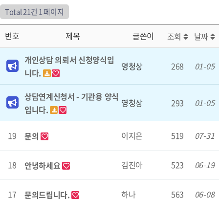
Total 21건
1 페이지
번호
제목
글쓴이
조회
날짜
개인상담 의뢰서 신청양식입
영청상
268
01-05
니다.
상담연계신청서 - 기관용 양식
영청상
293
01-05
입니다.
19
이지은
519
07-31
문의
18
김진아
523
06-19
안녕하세요
17
하나
563
06-08
문의드립니다.