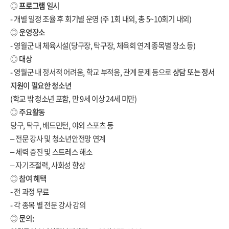
◎
프로그램
일시
- 개별 일정 조율 후 회기별 운영
(주 1회 내외, 총 5~10회기 내외)
◎
운영장소
- 영월군 내 체육시설(당구장, 탁구장, 체육회 연계 종목별 장소 등)
◎
대상
- 영월군 내 정서적 어려움, 학교 부적응, 관계 문제 등으로
상담 또는 정서
지원이 필요한 청소년
(학교 밖 청소년 포함, 만 9세 이상 24세 미만)
◎
주요활동
당구, 탁구, 배드민턴, 야외 스포츠 등
– 전문 강사 및 청소년안전망 연계
– 체력 증진 및 스트레스 해소
– 자기조절력, 사회성 향상
◎
참여 혜택
-
전 과정 무료
- 각 종목 별 전문 강사 강의
◎
문의: